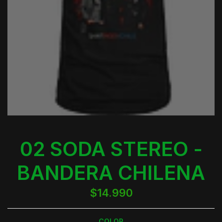
02 SODA STEREO -
BANDERA CHILENA
$14.990
COLOR