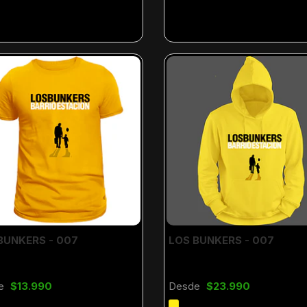
BUNKERS - 007
LOS BUNKERS - 007
e
$13.990
Desde
$23.990