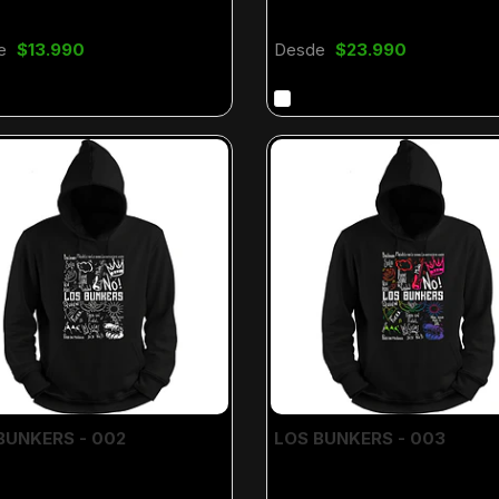
e
$13.990
Desde
$23.990
BUNKERS - 002
LOS BUNKERS - 003