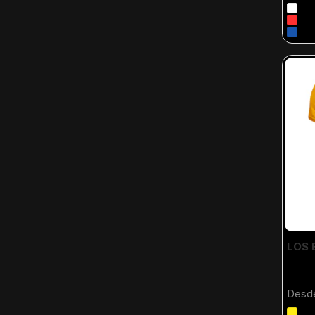
LOS 
Desd