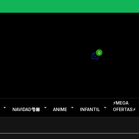
0
⚡MEGA
NAVIDAD🎅🏽
ANIME
INFANTIL
OFERTAS⚡