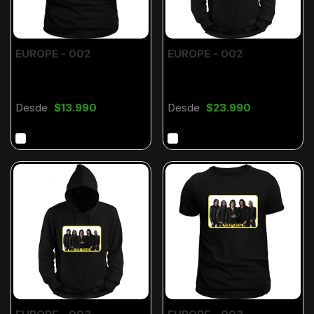
EUROPE - 002
EUROPE - 002
Desde
$13.990
Desde
$23.990