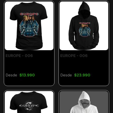
EUROPE - 006
EUROPE - 006
Desde
$13.990
Desde
$23.990