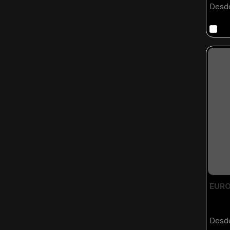
Desd
EURO
Desd