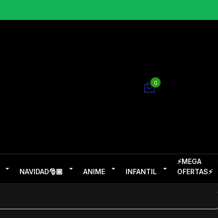
0
⚡MEGA
NAVIDAD🎅🏽
ANIME
INFANTIL
OFERTAS⚡