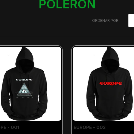
POLERÓN
ORDENAR POR:
PE - 001
EUROPE - 002