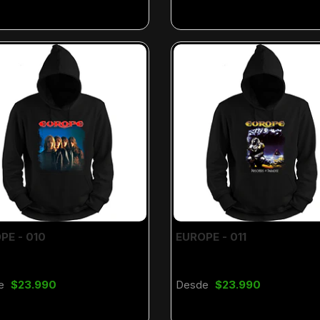
PE - 010
EUROPE - 011
e
$23.990
Desde
$23.990