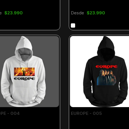
e
$23.990
Desde
$23.990
PE - 004
EUROPE - 005