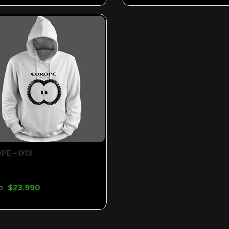
PE - 013
e
$23.990