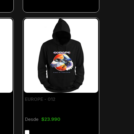
EUROPE - 012
Desde
$23.990