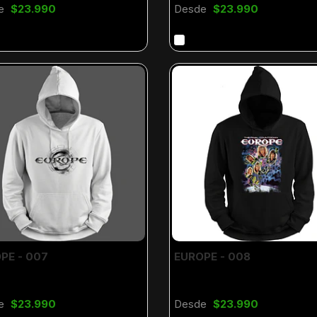
e
$23.990
Desde
$23.990
PE - 007
EUROPE - 008
e
$23.990
Desde
$23.990