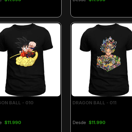
ON BALL - 010
DRAGON BALL - 011
e
$11.990
Desde
$11.990