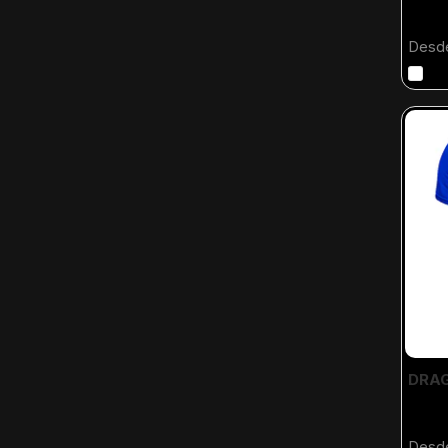
Desd
DRAG
Desd