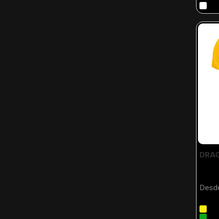
DRAG
Desd