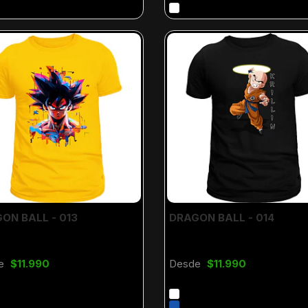
ON BALL - 013
DRAGON BALL - 014
e
$11.990
Desde
$11.990