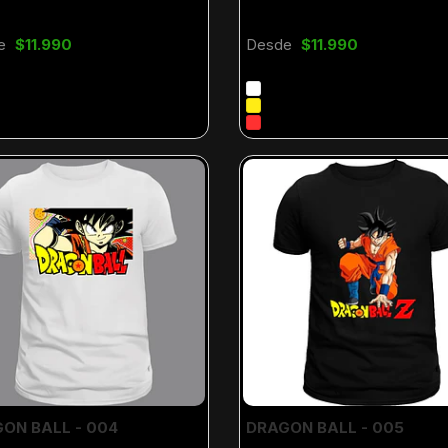
e
$11.990
Desde
$11.990
ON BALL - 004
DRAGON BALL - 005