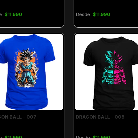
e
$11.990
Desde
$11.990
ON BALL - 007
DRAGON BALL - 008
e
$11.990
Desde
$11.990