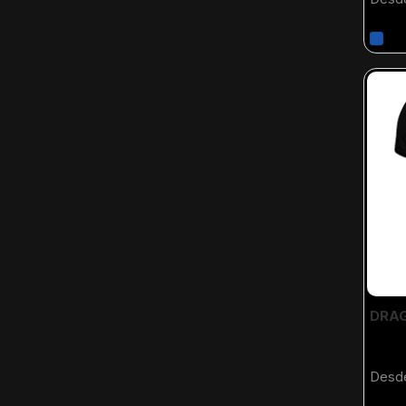
DRAG
Desd