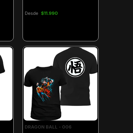
Desde
$11.990
DRAGON BALL - 006