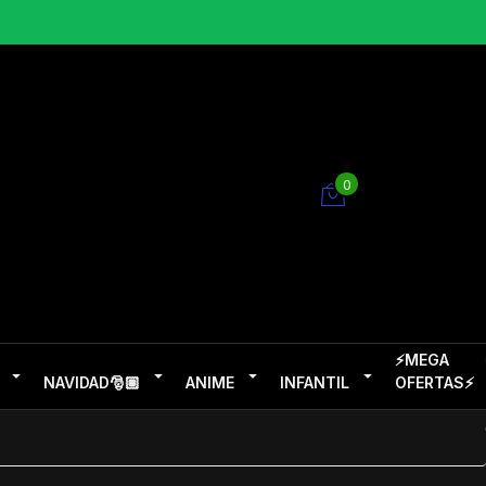
0
⚡MEGA
NAVIDAD🎅🏽
ANIME
INFANTIL
OFERTAS⚡