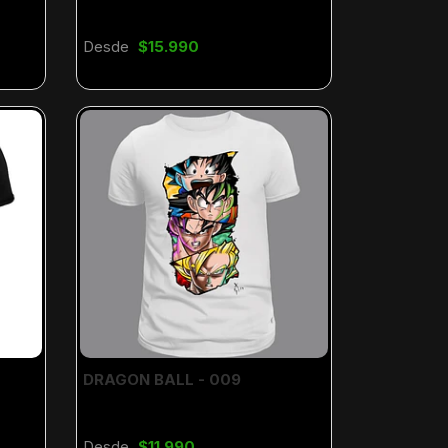
Desde
$15.990
DRAGON BALL - 009
Desde
$11.990