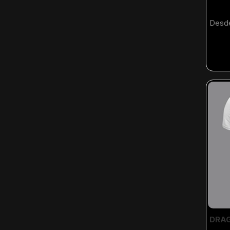
Desd
DRAG