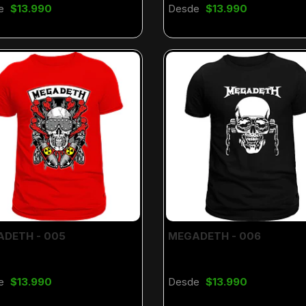
e
$13.990
Desde
$13.990
DETH - 005
MEGADETH - 006
e
$13.990
Desde
$13.990