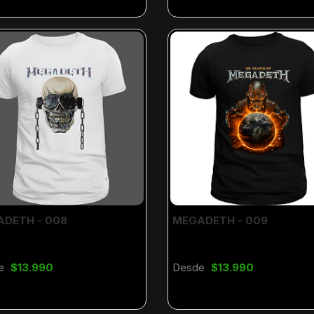
DETH - 008
MEGADETH - 009
e
$13.990
Desde
$13.990