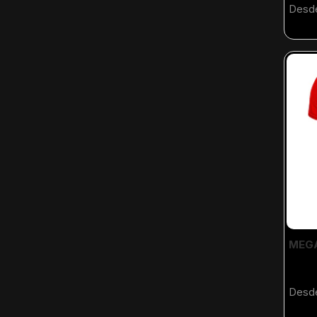
Desd
MEGA
Desd