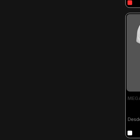
MEGA
Desd