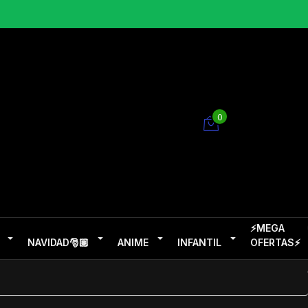
0
⚡MEGA
NAVIDAD🎅🏽
ANIME
INFANTIL
OFERTAS⚡