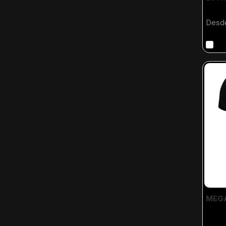
Desd
MEGA