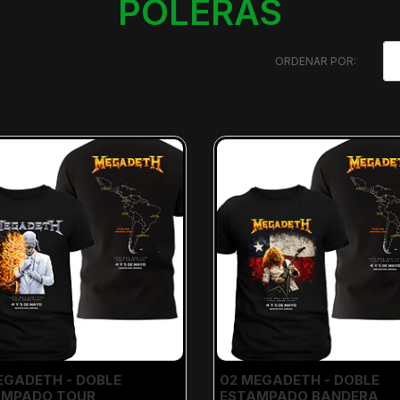
POLERAS
ORDENAR POR:
EGADETH - DOBLE
02 MEGADETH - DOBLE
AMPADO TOUR
ESTAMPADO BANDERA