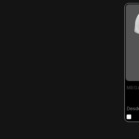
MEGA
Desd