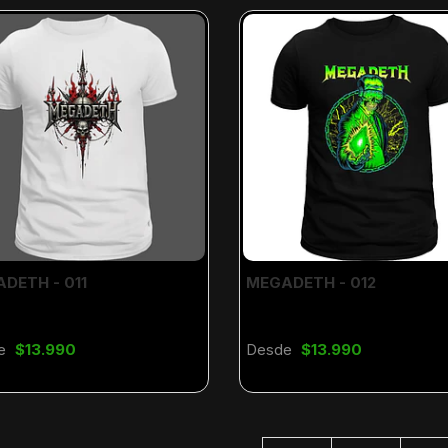
DETH - 011
MEGADETH - 012
e
$13.990
Desde
$13.990