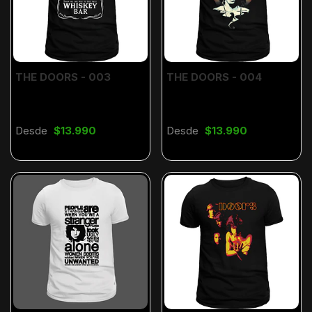
THE DOORS - 003
THE DOORS - 004
Desde
$13.990
Desde
$13.990