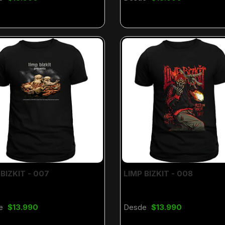
 BIZKIT - 007
LIMP BIZKIT - 008
e
$13.990
Desde
$13.990