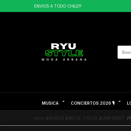
ENVIOS A TODO CHILE!!!
MUSICA
CONCIERTOS 2026 🎙️
L
Inicio
MUSICA
METAL Y ROCK
LIMP BIZKIT