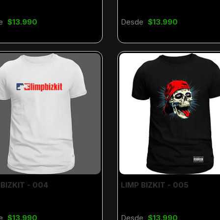
e
$13.990
Desde
$13.990
 BIZKIT - 004
LIMP BIZKIT - 005
e
$13.990
Desde
$13.990