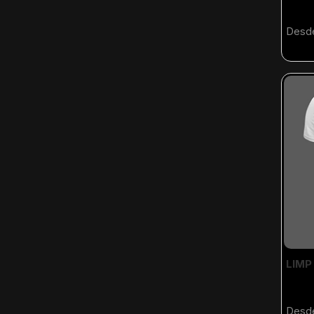
Desd
LIMP
Desd