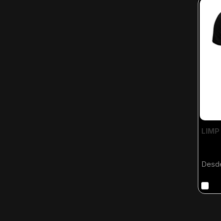
LIMP 
Desd