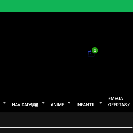
0
⚡MEGA
NAVIDAD🎅🏽
ANIME
INFANTIL
OFERTAS⚡