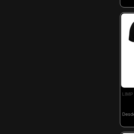
LIMP 
Desd