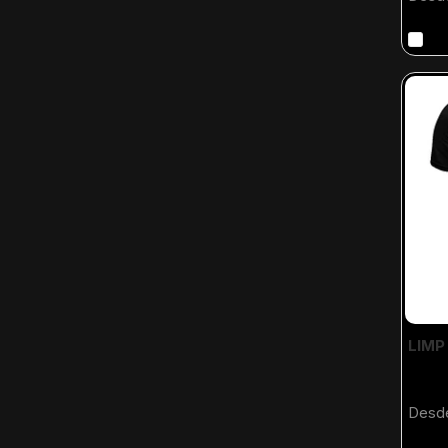
LIMP
Desd