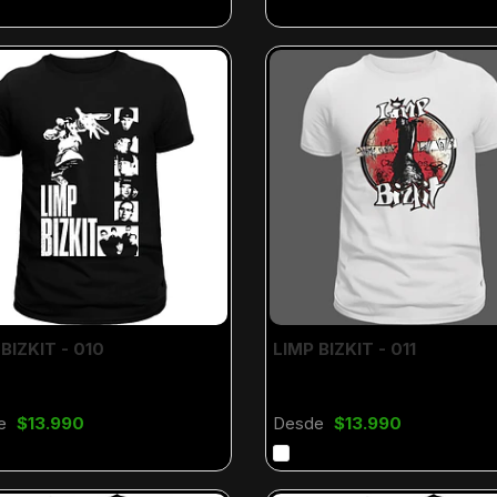
BIZKIT - 010
LIMP BIZKIT - 011
e
$13.990
Desde
$13.990