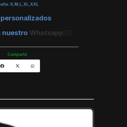
dulto: S,M,L,XL,XXL
 personalizados
a nuestro
Whatsapp👈🏼
Compartir