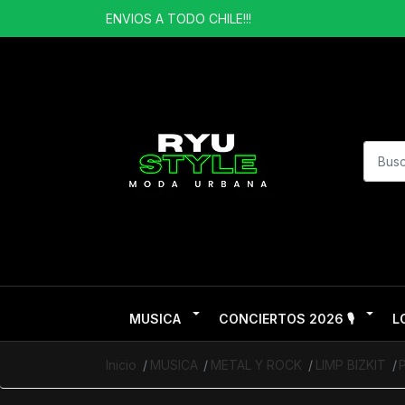
ENVIOS A TODO CHILE!!!
MUSICA
CONCIERTOS 2026 🎙️
L
Inicio
MUSICA
METAL Y ROCK
LIMP BIZKIT