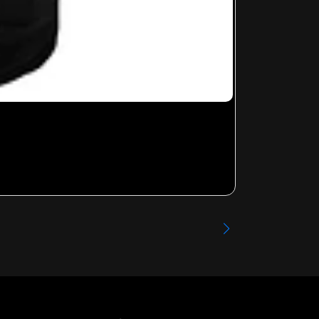
LIMP BIZKIT -
Desde
$13.99