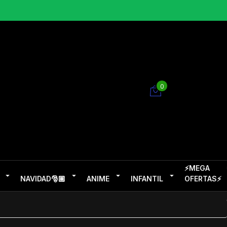
0
⚡MEGA
NAVIDAD🎅🏽
ANIME
INFANTIL
OFERTAS⚡