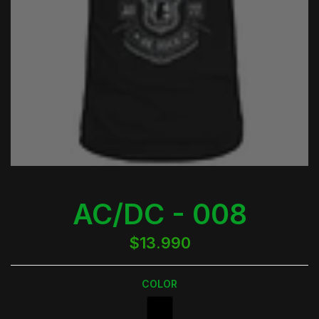
AC/DC - 008
$13.990
COLOR