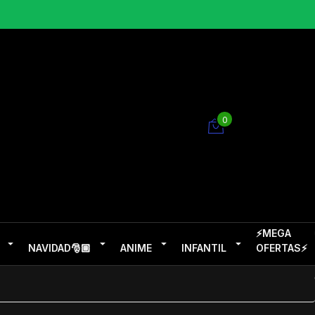
0
⚡MEGA
NAVIDAD🎅🏽
ANIME
INFANTIL
OFERTAS⚡