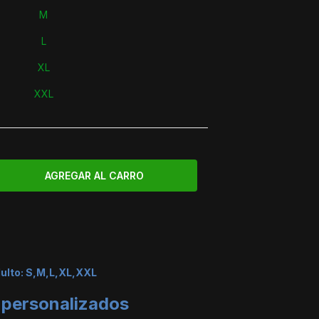
M
L
XL
XXL
dulto: S,M,L,XL,XXL
 personalizados