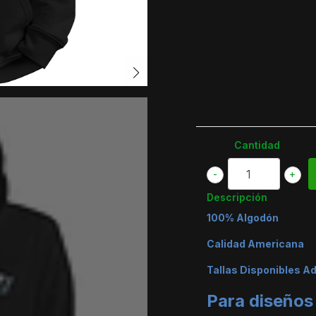
Cantidad
-
+
Descripción
100% Algodón
Calidad Americana
Tallas Disponibles A
Para diseños