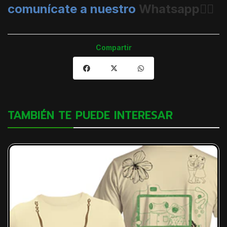
comunícate a nuestro
Whatsapp👈🏼
Compartir
TAMBIÉN TE PUEDE INTERESAR