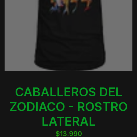
CABALLEROS DEL
ZODIACO - ROSTRO
LATERAL
$13.990