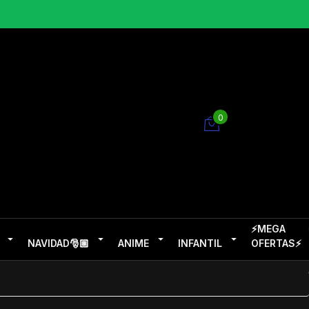
0
⚡MEGA
NAVIDAD🎅🏽
ANIME
INFANTIL
OFERTAS⚡