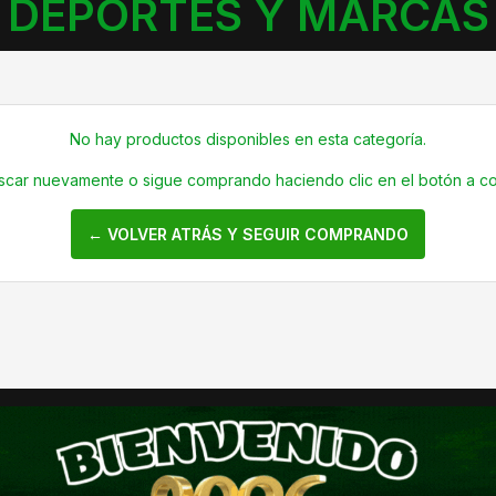
DEPORTES Y MARCAS
No hay productos disponibles en esta categoría.
uscar nuevamente o sigue comprando haciendo clic en el botón a co
← VOLVER ATRÁS Y SEGUIR COMPRANDO