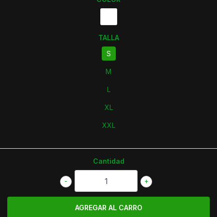
TALLA
S
M
L
XL
XXL
Cantidad
-
+