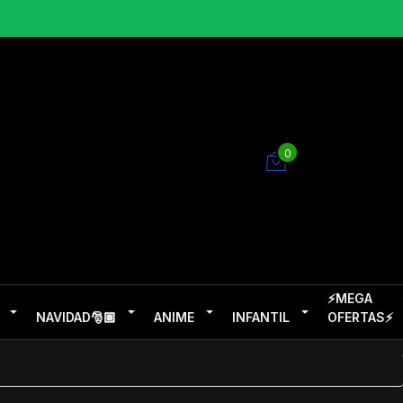
0
⚡MEGA
NAVIDAD🎅🏽
ANIME
INFANTIL
OFERTAS⚡