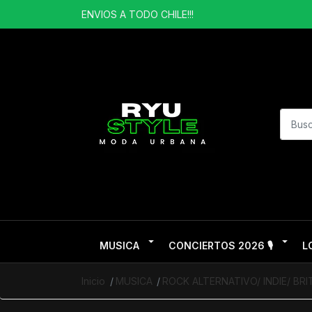
ENVIOS A TODO CHILE!!!
MUSICA
CONCIERTOS 2026 🎙️
L
Inicio
MUSICA
ROCK ALTERNATIVO/ INDIE/ BR