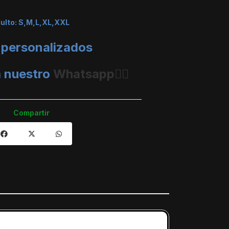
dulto: S,M,L,XL,XXL
 personalizados
a nuestro
Whatsapp👈🏼
Compartir