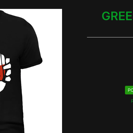
GREE
PO