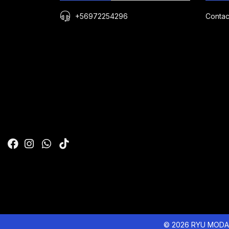
+56972254296
Contac
© 2026 RYU MODA 