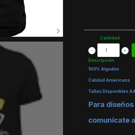
Cantidad
-
+
Descripción
100% Algodón
Calidad Americana
Tallas Disponibles A
Para diseños
comunícate 