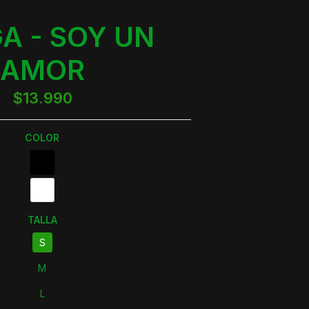
A - SOY UN
AMOR
$13.990
COLOR
TALLA
S
M
L