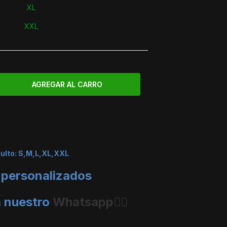
XL
XXL
dulto: S,M,L,XL,XXL
 personalizados
a nuestro
Whatsapp👈🏼