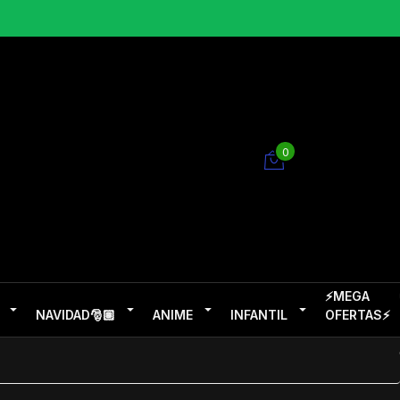
0
⚡MEGA
NAVIDAD🎅🏽
ANIME
INFANTIL
OFERTAS⚡