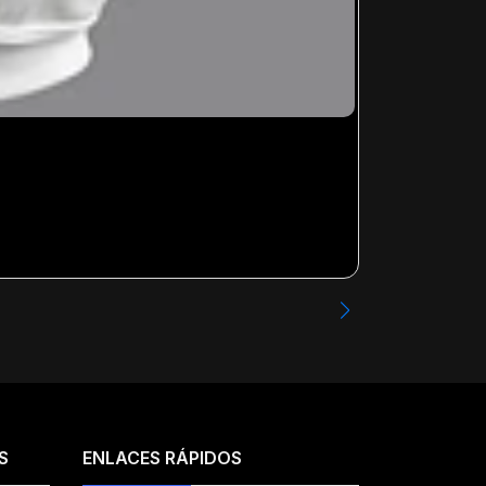
VETE A LA MI
Desde
$13.99
S
ENLACES RÁPIDOS