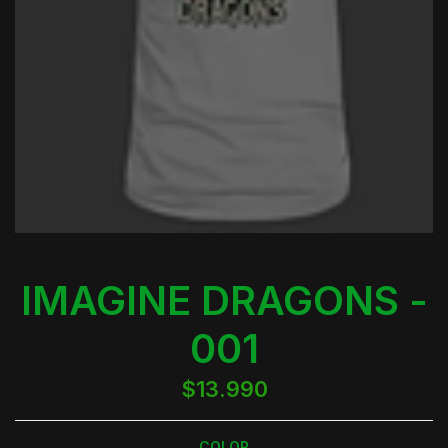
IMAGINE DRAGONS -
001
$13.990
COLOR