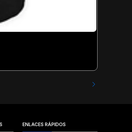
IRON MAIDEN 
Desde
$23.99
S
ENLACES RÁPIDOS