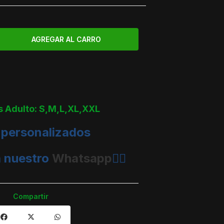
s Adulto: S,M,L,XL,XXL
 personalizados
a nuestro
Whatsapp
👈🏼
Compartir