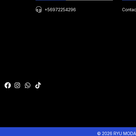
+56972254296
Contac
© 2026 RYU MODA 