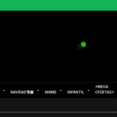
0
⚡MEGA
NAVIDAD🎅🏽
ANIME
INFANTIL
OFERTAS⚡