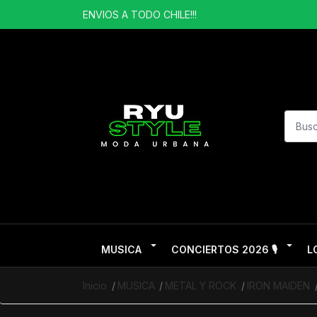
ENVIOS A TODO CHILE!!!
MUSICA
CONCIERTOS 2026 🎙️
L
Inicio
MUSICA
METAL Y ROCK
IRON MAIDEN