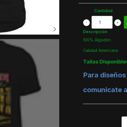
Cantidad
-
+
Descripción
100% Algodón
Calidad Americana
Tallas Disponible
Para diseños
comunicate 