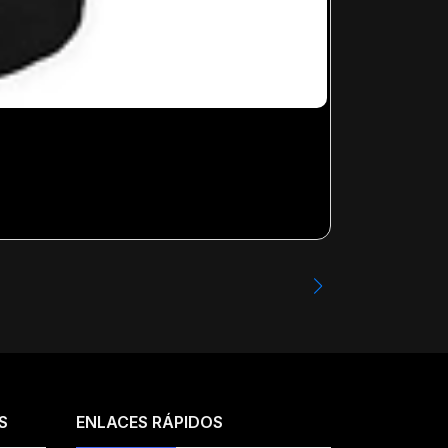
IRON MAIDEN 
Desde
$23.99
S
ENLACES RÁPIDOS