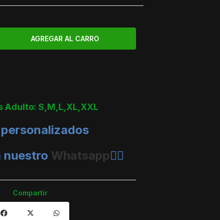
s Adulto: S,M,L,XL,XXL
 personalizados
a nuestro
Whatsapp
👈🏼
Compartir