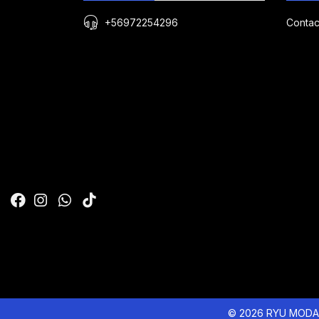
+56972254296
Contac
© 2026 RYU MODA 