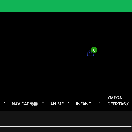
0
⚡MEGA
NAVIDAD🎅🏽
ANIME
INFANTIL
OFERTAS⚡