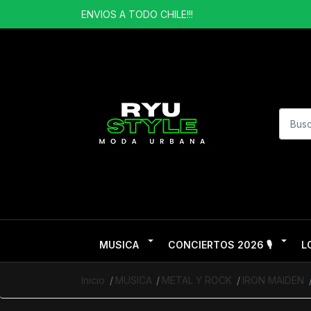
ENVIOS A TODO CHILE!!!
MUSICA
CONCIERTOS 2026 🎙️
L
Inicio
MUSICA
METAL Y ROCK
IRON MAIDEN