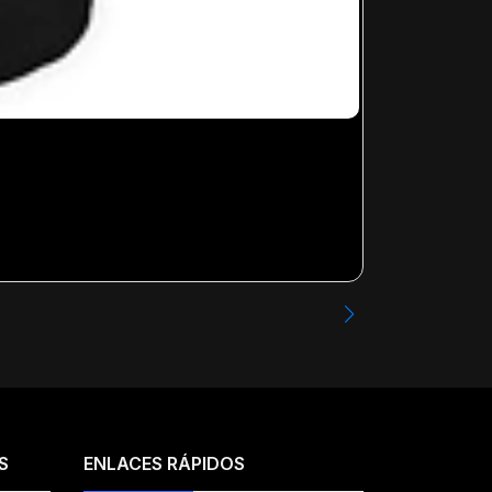
NODAL - TOU
Desde
$23.99
S
ENLACES RÁPIDOS