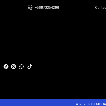
+56972254296
Contac
© 2026 RYU MODA 