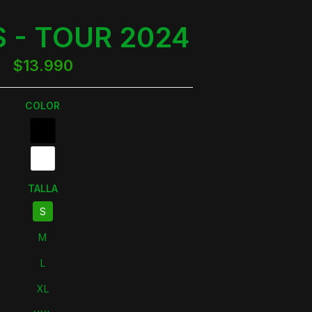
 - TOUR 2024
$13.990
COLOR
TALLA
S
M
L
XL