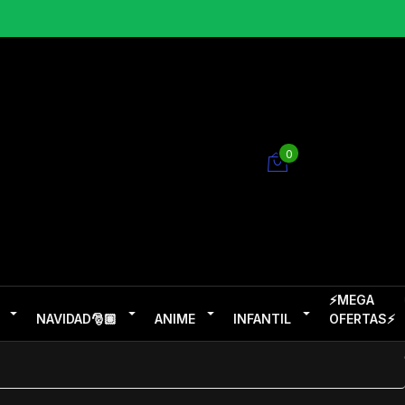
0
⚡MEGA
NAVIDAD🎅🏽
ANIME
INFANTIL
OFERTAS⚡