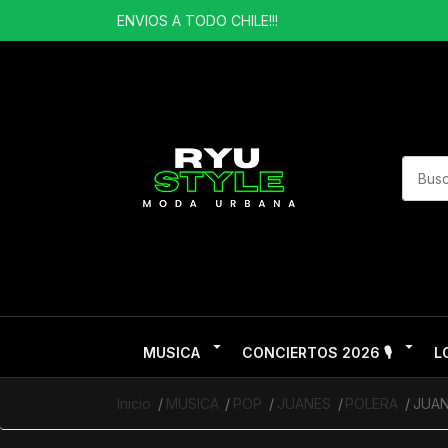
ENVIOS A TODO CHILE!!!
MUSICA
CONCIERTOS 2026 🎙️
L
Inicio
MUSICA
POP
JUANES
POLERA
JUAN