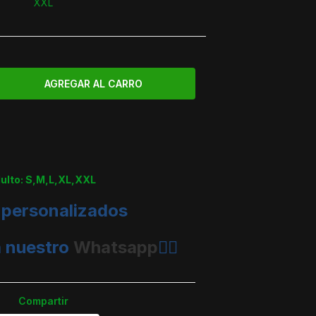
XXL
dulto: S,M,L,XL,XXL
 personalizados
a nuestro
Whatsapp
👈🏼
Compartir