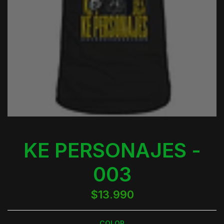
KE PERSONAJES -
003
$13.990
COLOR