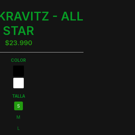
KRAVITZ - ALL
STAR
$23.990
COLOR
TALLA
S
M
L