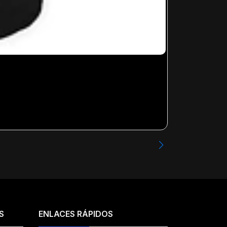
NCT DREAM - 
Desde
$13.99
S
ENLACES RÁPIDOS