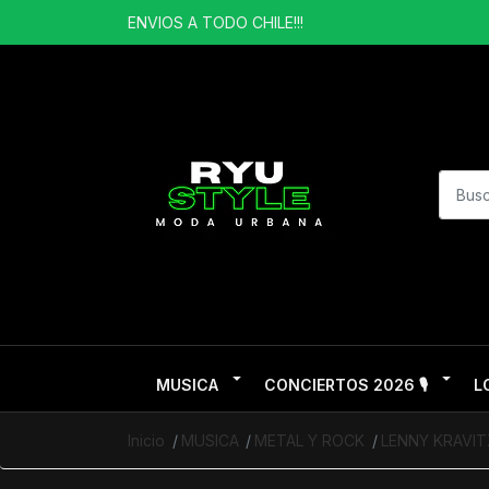
ENVIOS A TODO CHILE!!!
MUSICA
CONCIERTOS 2026 🎙️
L
Inicio
MUSICA
METAL Y ROCK
LENNY KRAVIT