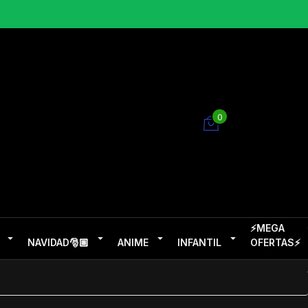
0
⚡MEGA
NAVIDAD🎅🏽
ANIME
INFANTIL
OFERTAS⚡