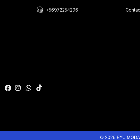
+56972254296
Contac
© 2026 RYU MODA 