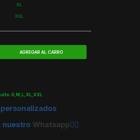
XL
XXL
dulto: S,M,L,XL,XXL
 personalizados
a nuestro
Whatsapp
👈🏼