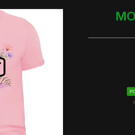
MO
PO