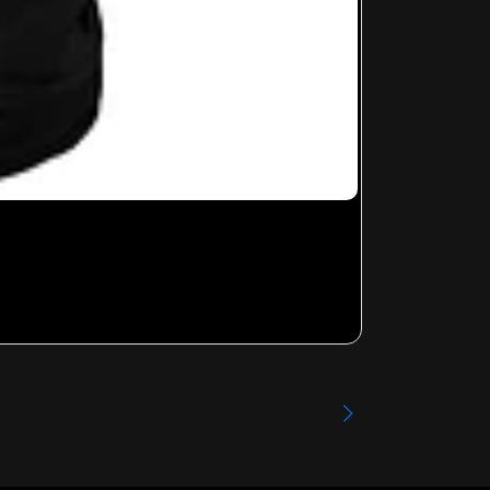
MORAT - 003
Desde
$13.99