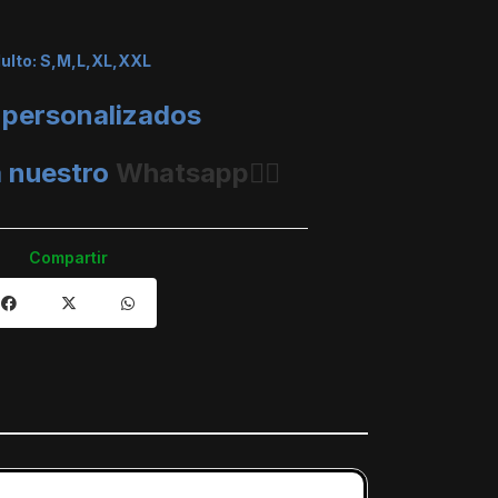
dulto: S,M,L,XL,XXL
 personalizados
a nuestro
Whatsapp👈🏼
Compartir