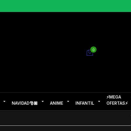
0
⚡MEGA
NAVIDAD🎅🏽
ANIME
INFANTIL
OFERTAS⚡