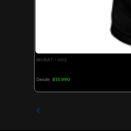
MORAT - 002
Desde
$13.990