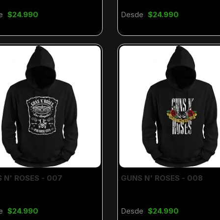
e
$24.990
Desde
$24.990
 N' ROSES - 007
GUNS N' ROSES - 008
e
$24.990
Desde
$24.990