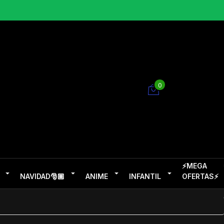
0
⚡MEGA
NAVIDAD🎅🏽
ANIME
INFANTIL
OFERTAS⚡