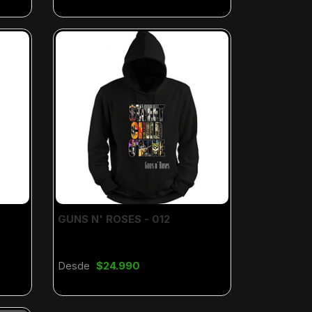
GUNS N' ROSES - 012
Desde
$24.990