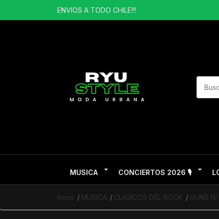
ENVIOS A TODO CHILE!!!
MUSICA
CONCIERTOS 2026 🎙️
L
Inicio
MUSICA
CLASICOS DEL ROCK
GUNS N'