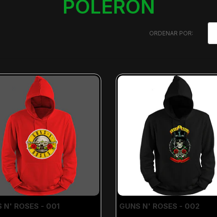
POLERÓN
ORDENAR POR:
 N' ROSES - 001
GUNS N' ROSES - 002