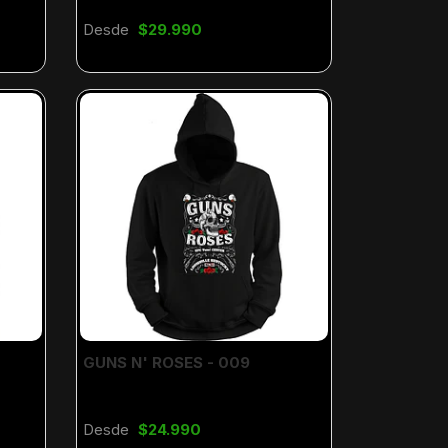
Desde
$29.990
GUNS N' ROSES - 009
Desde
$24.990