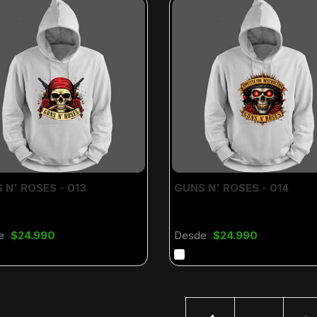
 N' ROSES - 013
GUNS N' ROSES - 014
e
$24.990
Desde
$24.990