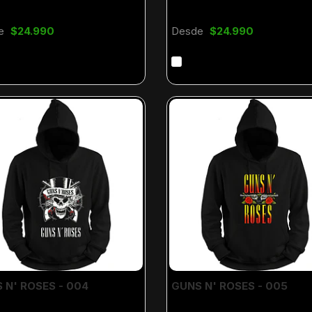
e
$24.990
Desde
$24.990
 N' ROSES - 004
GUNS N' ROSES - 005