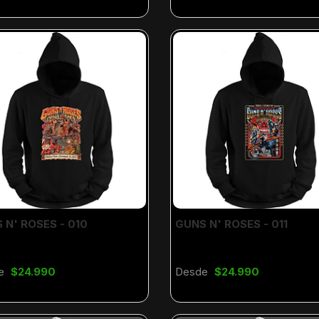
 N' ROSES - 010
GUNS N' ROSES - 011
e
$24.990
Desde
$24.990