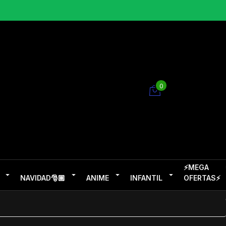
0
⚡MEGA
NAVIDAD🎅🏽
ANIME
INFANTIL
OFERTAS⚡