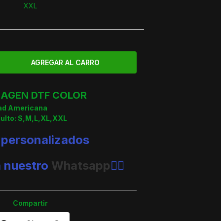
XXL
AGEN DTF COLOR
dad Americana
dulto: S,M,L,XL,XXL
 personalizados
a nuestro
Whatsapp
👈🏼
Compartir