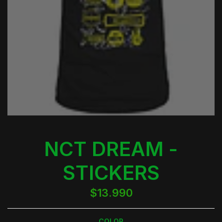
NCT DREAM -
STICKERS
$13.990
COLOR