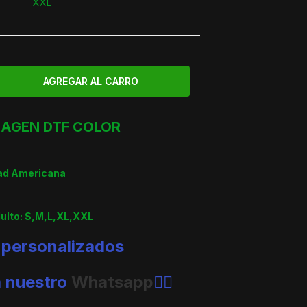
XXL
AGEN DTF COLOR
dad Americana
dulto: S,M,L,XL,XXL
 personalizados
a nuestro
Whatsapp
👈🏼