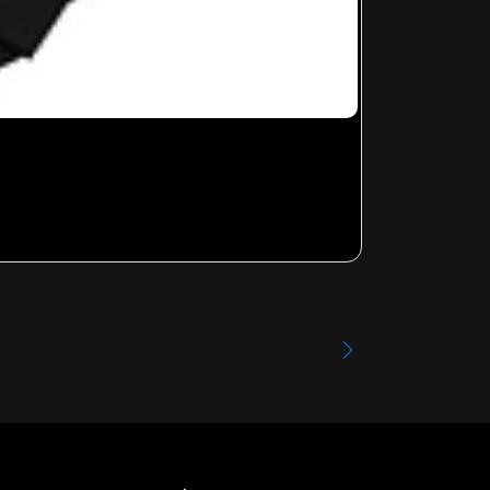
NIRVANA - 00
Desde
$24.99