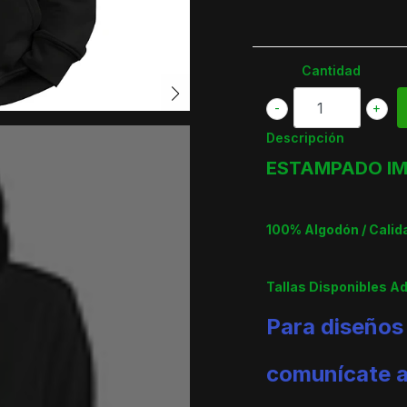
Cantidad
-
+
Descripción
ESTAMPADO IM
100% Algodón / Cali
Tallas Disponibles A
Para diseños
comunícate 