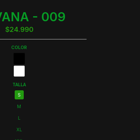
VANA - 009
$24.990
COLOR
TALLA
S
M
L
XL