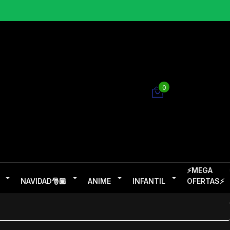
0
⚡MEGA
NAVIDAD🎅🏽
ANIME
INFANTIL
OFERTAS⚡