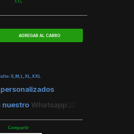
XXL
dulto: S,M,L,XL,XXL
 personalizados
a nuestro
Whatsapp👈🏼
Compartir