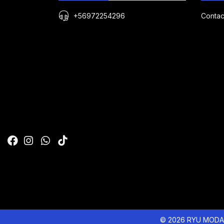
+56972254296
Contac
© 2026 RYU MODA 