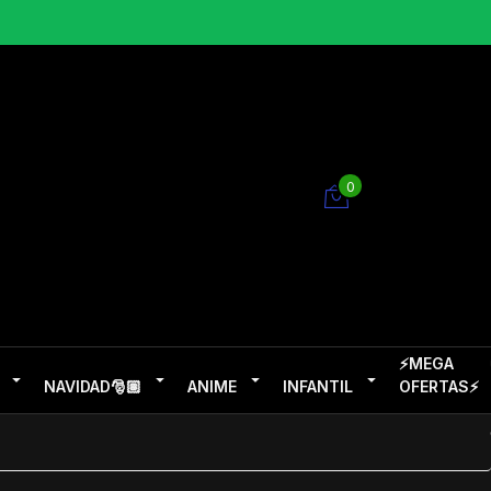
0
⚡MEGA
NAVIDAD🎅🏽
ANIME
INFANTIL
OFERTAS⚡