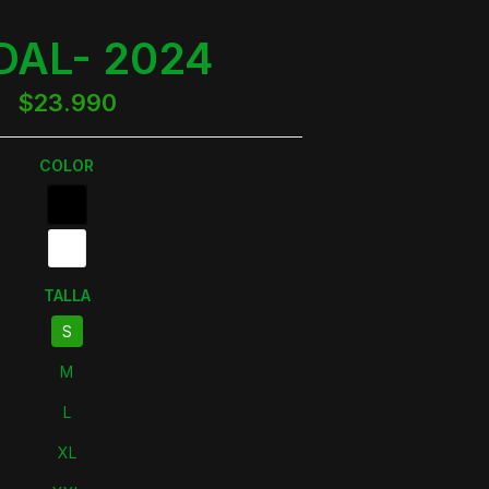
DAL- 2024
$23.990
COLOR
TALLA
S
M
L
XL