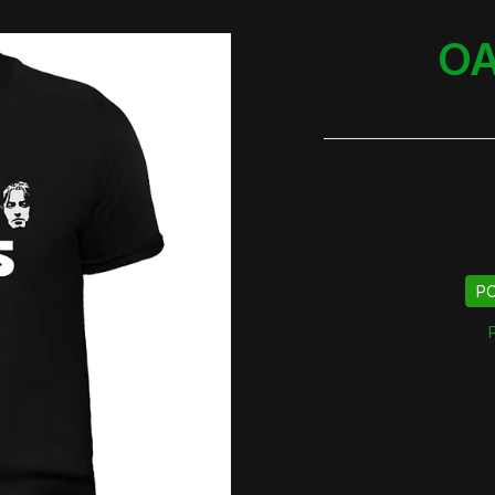
OA
PO