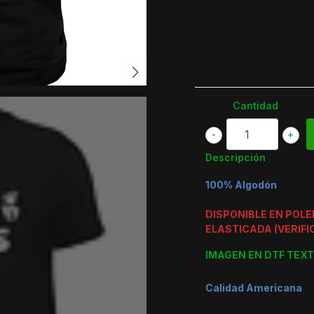
Cantidad
-
+
Descripción
100% Algodón
DISPONIBLE EN POL
ELASTICADA (VERIFI
IMAGEN EN DTF TEXT
Calidad Americana