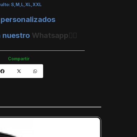
dulto: S,M,L,XL,XXL
 personalizados
a nuestro
Whatsapp👈🏼
Compartir