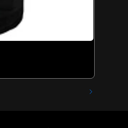
OASIS - 002
Desde
$13.99