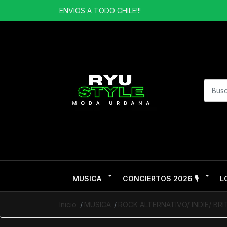
ENVIOS A TODO CHILE!!!
MUSICA
CONCIERTOS 2026 🎙️
L
Inicio
MUSICA
ROCK ALTERNATIVO/ INDIE/ BR