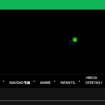
0
⚡MEGA
NAVIDAD🎅🏽
ANIME
INFANTIL
OFERTAS⚡