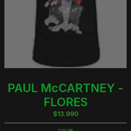
PAUL McCARTNEY -
FLORES
$13.990
COLOR