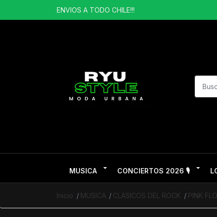
ENVIOS A TODO CHILE!!!
MUSICA
CONCIERTOS 2026 🎙️
L
Inicio
MUSICA
CLASICOS DEL ROCK
PINK FL