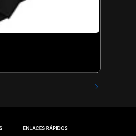
PINK FLOYD -
Desde
$23.99
S
ENLACES RÁPIDOS