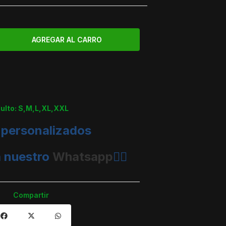
dulto: S,M,L,XL,XXL
 personalizados
a nuestro
Whatsapp
👈🏼
Compartir