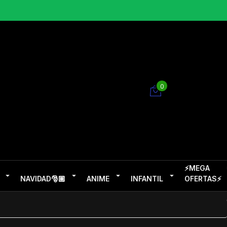
0
⚡MEGA
NAVIDAD🎅🏽
ANIME
INFANTIL
OFERTAS⚡