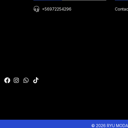
+56972254296
Contac
© 2026 RYU MODA 