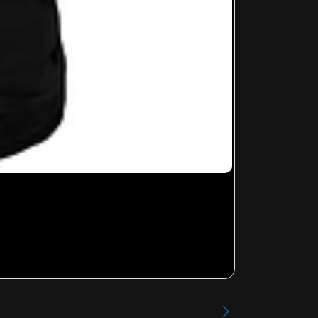
RHCP - 001
Desde
$13.99