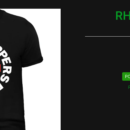
RH
PO