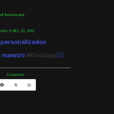
dad Americana
dulto: S,M,L,XL,XXL
 personalizados
a nuestro
Whatsapp
👈🏼
Compartir