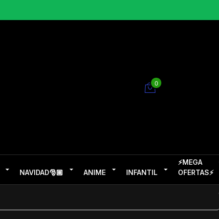
0
⚡MEGA
NAVIDAD🎅🏽
ANIME
INFANTIL
OFERTAS⚡