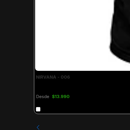
NIRVANA - 006
Desde
$13.990