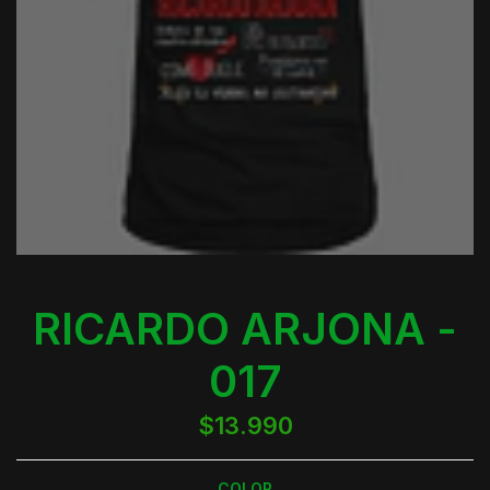
RICARDO ARJONA -
017
$13.990
COLOR