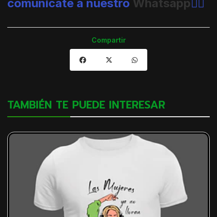
comunícate a nuestro
Whatsapp
👈🏼
Compartir
TAMBIÉN TE PUEDE INTERESAR