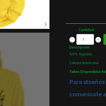
Cantidad
-
+
Descripción
100% Algodón
Calidad Americana
Tallas Disponibles A
Para diseños
comunicate 