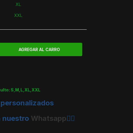
XL
XXL
dulto: S,M,L,XL,XXL
 personalizados
a nuestro
Whatsapp
👈🏼