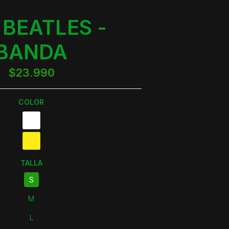
 BEATLES -
BANDA
$23.990
COLOR
TALLA
S
M
L