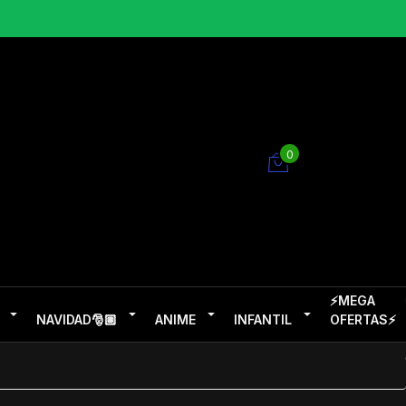
0
⚡MEGA
NAVIDAD🎅🏽
ANIME
INFANTIL
OFERTAS⚡