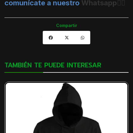
comunícate a nuestro
Whatsapp👈🏼
Compartir
TAMBIÉN TE PUEDE INTERESAR