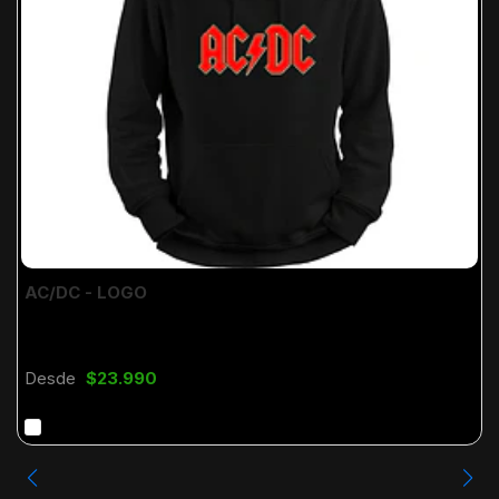
AC/DC - LOGO
Desde
$23.990