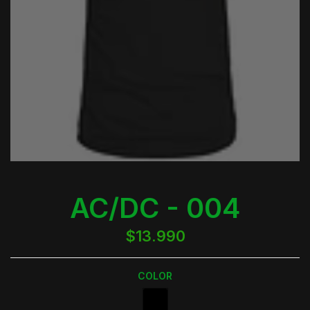
AC/DC - 004
$13.990
COLOR