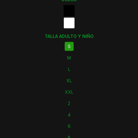
TALLA ADULTO Y NIÑO
S
M
L
XL
XXL
2
4
6
8