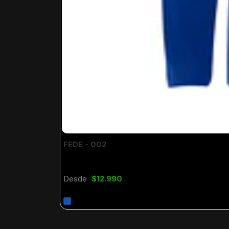
FEDE - 002
Desde
$12.990