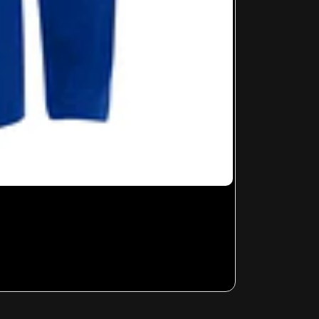
FEDE - 004
Desde
$12.99