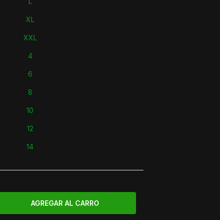
L
XL
XXL
4
6
8
10
12
14