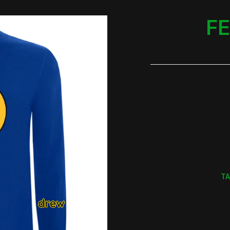
FE
TA