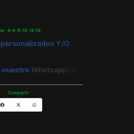
ño : 4-6-8-10-12-14
 personalizados Y/O
 nuestro
Whatsapp👈🏼
Compartir