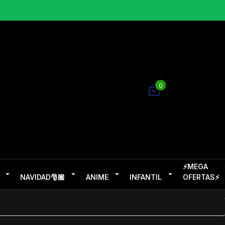
0
⚡MEGA
NAVIDAD🎅🏽
ANIME
INFANTIL
OFERTAS⚡