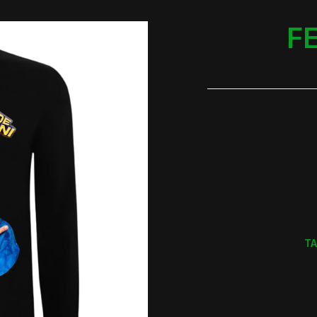
FE
TA