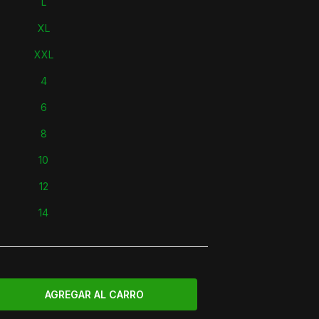
L
XL
XXL
4
6
8
10
12
14