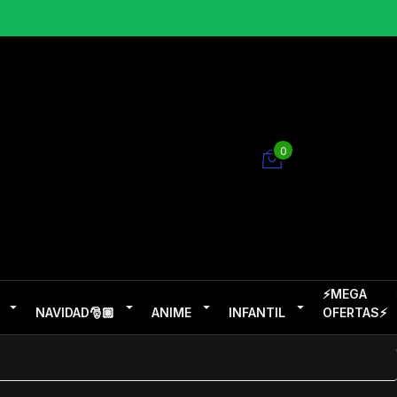
0
⚡MEGA
NAVIDAD🎅🏽
ANIME
INFANTIL
OFERTAS⚡