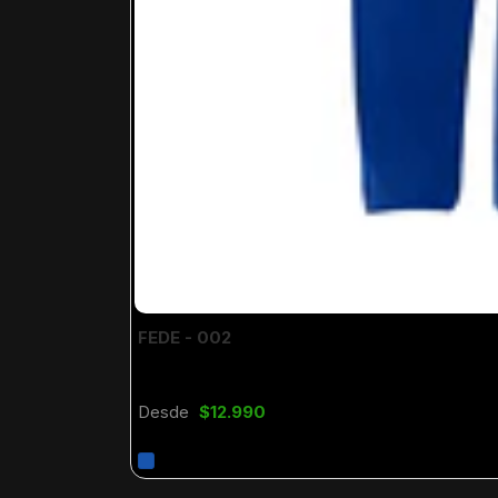
FEDE - 002
Desde
$12.990