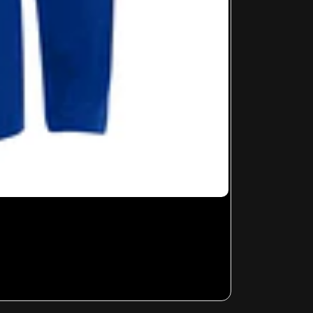
FEDE - 003
Desde
$12.99