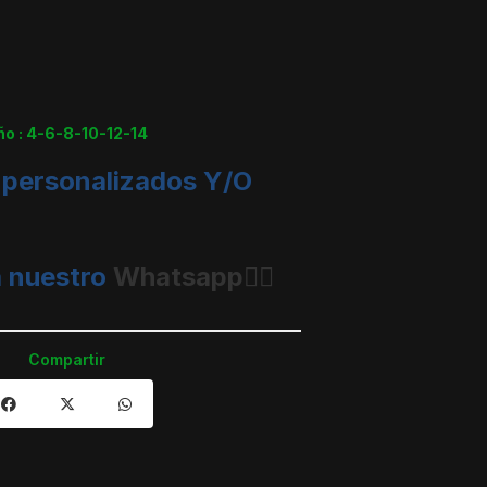
ño : 4-6-8-10-12-14
 personalizados Y/O
 nuestro
Whatsapp👈🏼
Compartir