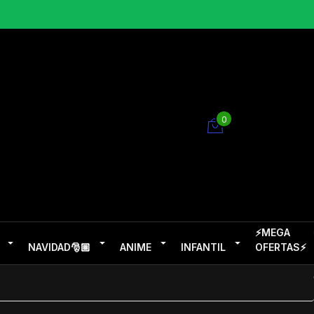
0
⚡MEGA
NAVIDAD🎅🏽
ANIME
INFANTIL
OFERTAS⚡