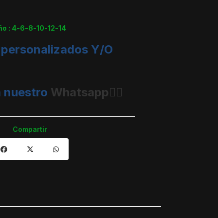
ño : 4-6-8-10-12-14
 personalizados Y/O
 nuestro
Whatsapp👈🏼
Compartir