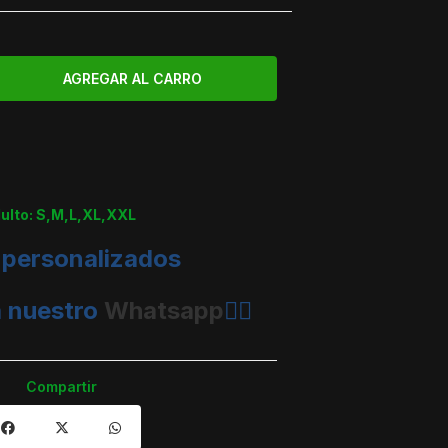
dulto: S,M,L,XL,XXL
 personalizados
a nuestro
Whatsapp
👈🏼
Compartir