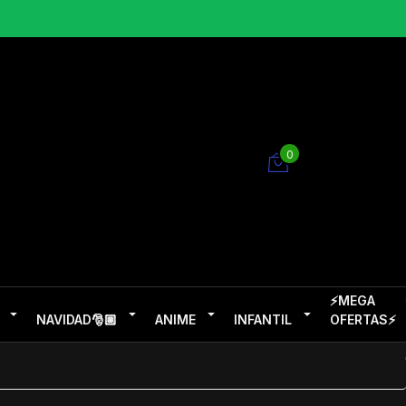
0
⚡MEGA
NAVIDAD🎅🏽
ANIME
INFANTIL
OFERTAS⚡