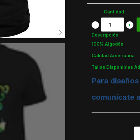
Cantidad
-
+
Descripción
100% Algodón
Calidad Americana
Tallas Disponibles A
Para diseños
comunícate 