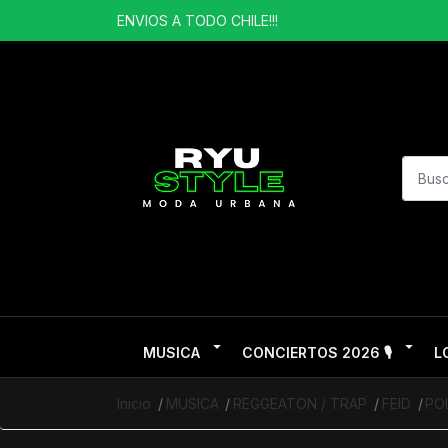
ENVIOS A TODO CHILE!!!
MUSICA
CONCIERTOS 2026 🎙️
L
Inicio
MUSICA
REGGEATON / TRAP
FEID
PO