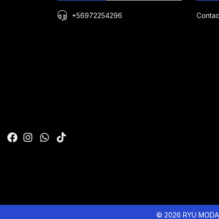
+56972254296
Contac
© 2026 RYU MODA 