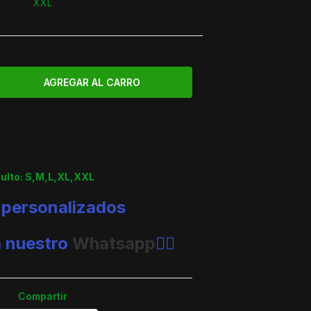
XXL
dulto: S,M,L,XL,XXL
 personalizados
a nuestro
Whatsapp
👈🏼
Compartir