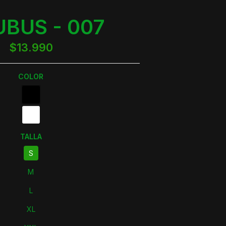
UBUS - 007
$13.990
COLOR
TALLA
S
M
L
XL