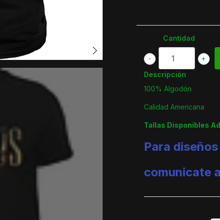
Cantidad
-
+
Descripción
100% Algodón
Calidad Americana
Tallas Disponibles A
Para diseños
comunicate 