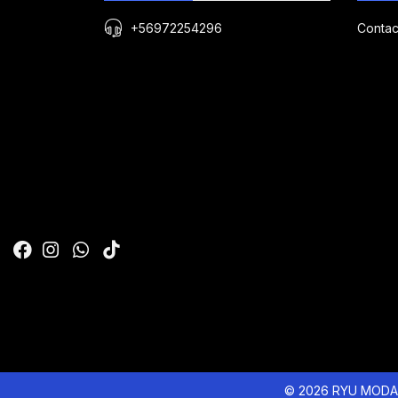
+56972254296
Contac
© 2026 RYU MODA 