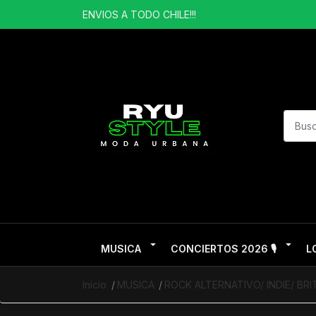
ENVIOS A TODO CHILE!!!
MUSICA
CONCIERTOS 2026 🎙️
L
Inicio
MUSICA
ROCK ALTERNATIVO/ INDIE/ BR