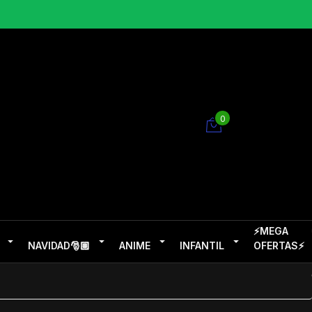
0
⚡MEGA
NAVIDAD🎅🏽
ANIME
INFANTIL
OFERTAS⚡