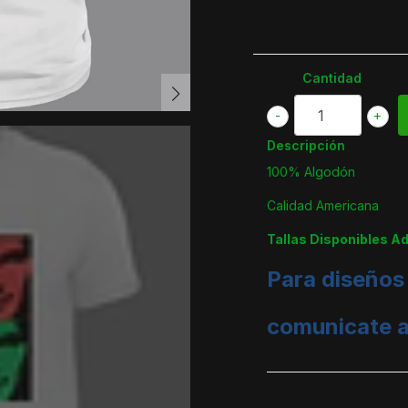
Cantidad
-
+
Descripción
100% Algodón
Calidad Americana
Tallas Disponibles A
Para diseños
comunicate 