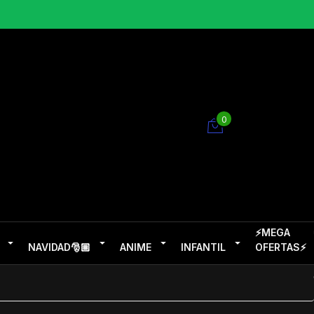
0
⚡MEGA
NAVIDAD🎅🏽
ANIME
INFANTIL
OFERTAS⚡