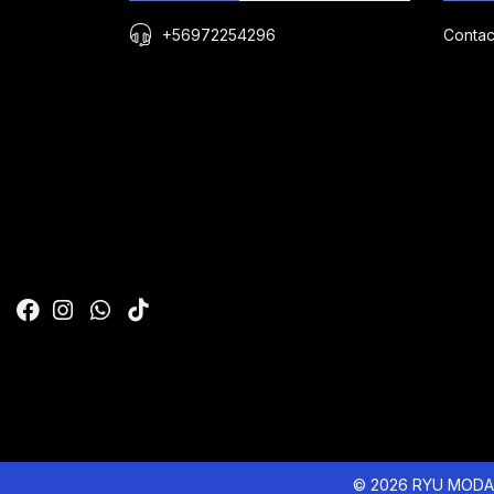
+56972254296
Contac
© 2026 RYU MODA 