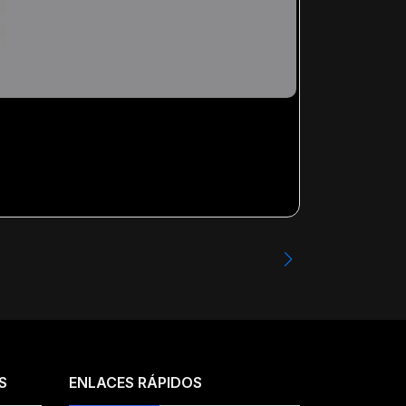
GATO MICHI- 
Desde
$13.99
S
ENLACES RÁPIDOS