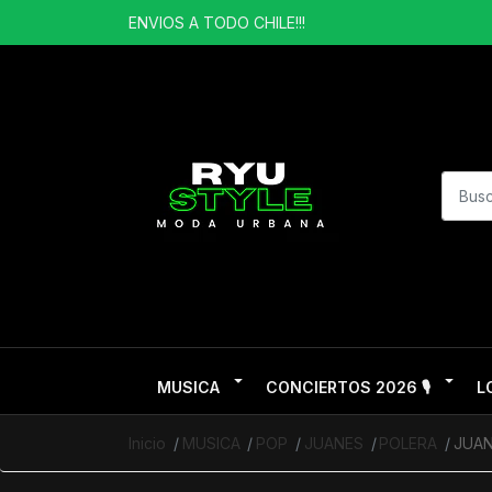
ENVIOS A TODO CHILE!!!
MUSICA
CONCIERTOS 2026 🎙️
L
Inicio
MUSICA
POP
JUANES
POLERA
JUAN