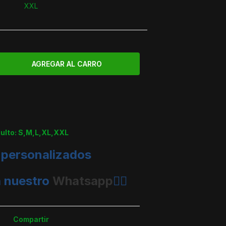
XXL
dulto: S,M,L,XL,XXL
 personalizados
a nuestro
Whatsapp
👈🏼
Compartir