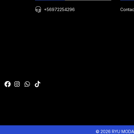
+56972254296
Contac
© 2026 RYU MODA 