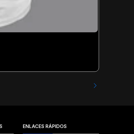
GATO MICHI- 
Desde
$13.99
S
ENLACES RÁPIDOS