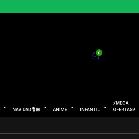
0
⚡MEGA
NAVIDAD🎅🏽
ANIME
INFANTIL
OFERTAS⚡