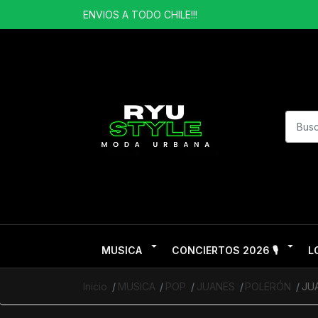
ENVIOS A TODO CHILE!!!
MUSICA
CONCIERTOS 2026 🎙️
L
Inicio
MUSICA
POP
JUANES
POLERÓN
JU