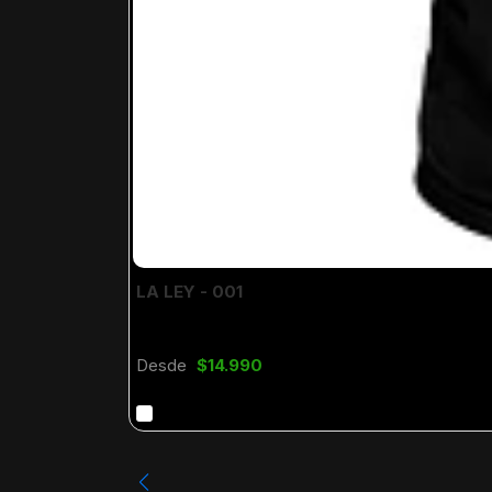
LA LEY - 001
Desde
$14.990