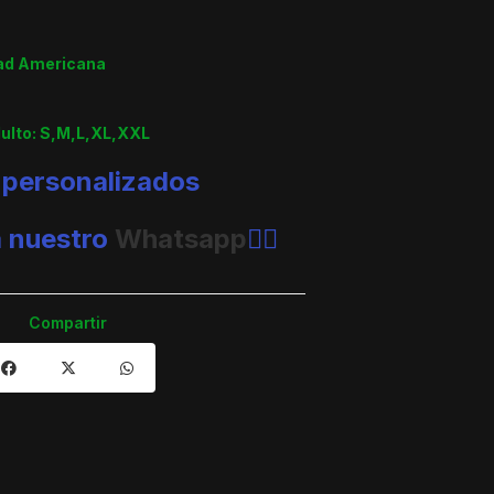
dad Americana
dulto: S,M,L,XL,XXL
 personalizados
a nuestro
Whatsapp
👈🏼
Compartir