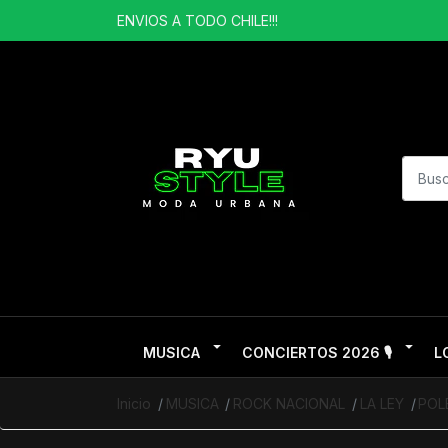
ENVIOS A TODO CHILE!!!
MUSICA
CONCIERTOS 2026 🎙️
L
Inicio
MUSICA
ROCK NACIONAL
LA LEY
POL