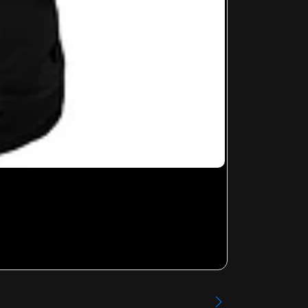
LA LEY - 003
Desde
$14.99