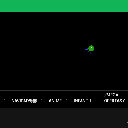
0
⚡MEGA
NAVIDAD🎅🏽
ANIME
INFANTIL
OFERTAS⚡