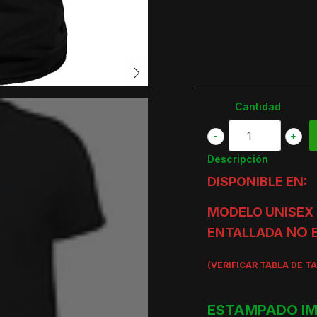
Cantidad
-
+
Descripción
DISPONIBLE EN:
MODELO UNISEX 
NO
ENTALLADA
(VERIFICAR TABLA DE T
ESTAMPADO IM