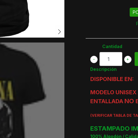
PO
Cantidad
-
+
Descripción
DISPONIBLE EN:
MODELO UNISEX 
NO
ENTALLADA
(VERIFICAR TABLA DE T
ESTAMPADO IM
100% Algodón / Cali