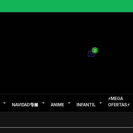
0
⚡MEGA
NAVIDAD🎅🏽
ANIME
INFANTIL
OFERTAS⚡