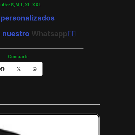
dulto: S,M,L,XL,XXL
 personalizados
a nuestro
Whatsapp
👈🏼
Compartir