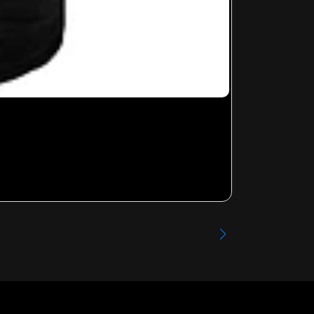
RHCP - 002
Desde
$13.99