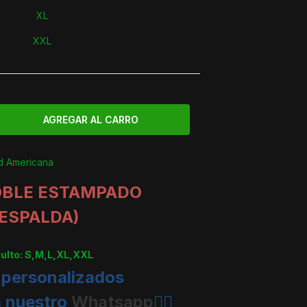
XL
XXL
d Americana
OBLE ESTAMPADO
 ESPALDA)
dulto: S,M,L,XL,XXL
 personalizados
a nuestro
Whatsapp
👈🏼