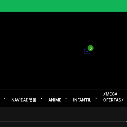
0
⚡MEGA
NAVIDAD🎅🏽
ANIME
INFANTIL
OFERTAS⚡