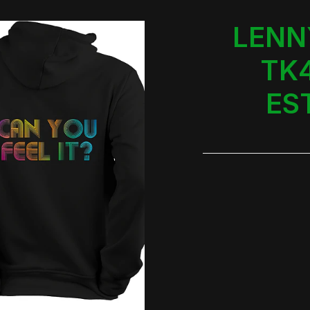
LENN
TK
ES