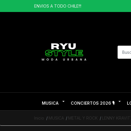
ENVIOS A TODO CHILE!!!
MUSICA
CONCIERTOS 2026 🎙️
L
Inicio
MUSICA
METAL Y ROCK
LENNY KRAVIT