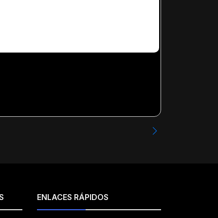
INCUBUS - 0
Desde
$17.99
S
ENLACES RÁPIDOS