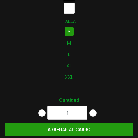
TALLA
S
M
L
XL
XXL
Cantidad
-
+