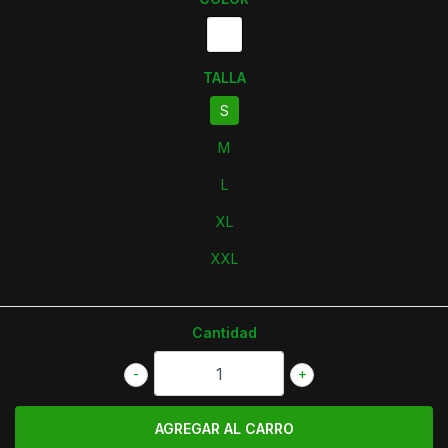
TALLA
S
M
L
XL
XXL
Cantidad
-
+